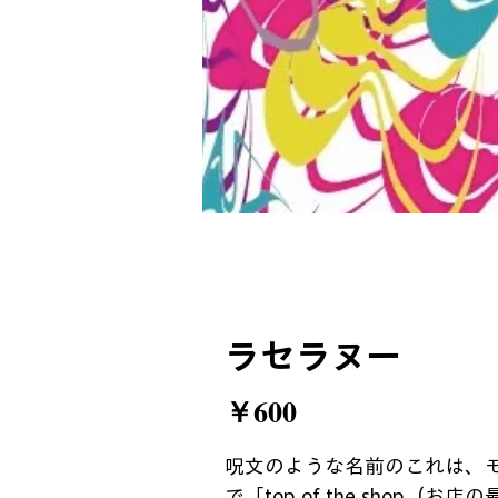
ラセラヌー
価
￥600
格
呪文のような名前のこれは、
で「top of the shop（